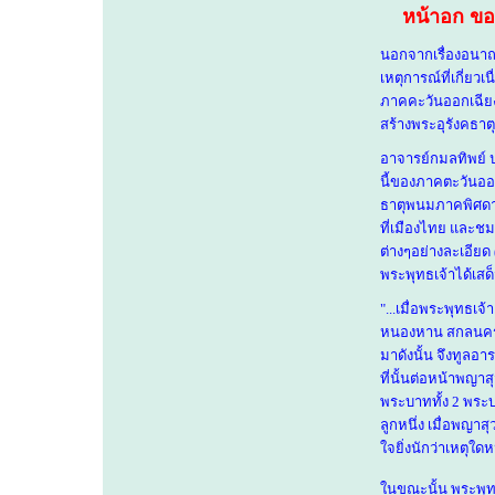
หน้าอก ขอ
นอกจากเรื่องอนาถ
เหตุการณ์ที่เกี่ยวเ
ภาคคะวันออกเฉียง
สร้างพระอุรังคธาต
อาจารย์กมลทิพย์ ป
นี้ของภาคตะวันออ
ธาตุพนมภาคพิศดาร
ที่เมืองไทย และชมพ
ต่างๆอย่างละเอียด
พระพุทธเจ้าได้เสด
"...เมื่อพระพุทธเจ
หนองหาน สกลนคร 
มาดังนั้น จึงทูล
ที่นั้นต่อหน้าพญา
พระบาททั้ง 2 พระ
ลูกหนึ่ง เมื่อพญาส
ใจยิ่งนักว่าเหตุ
ในขณะนั้น พระพุทธอ