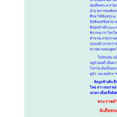
สมเด็จพระนารายณ
อำนวยการหอสังเก
ศึกษาได้ข้อสรุป
๔ 
อิทธิพลหรือนำมาจา
ต้นยุคอ้างอิง (
epoc
พิจารณาว่า โลกโค
คำนวณ ง่ายกว่าแต่ไ
ก่อนแล้ว มากกว่าจะ
ชาวสยามท่องสูตร
ในปัจจุบัน แม้
อยู่บ้างแต่ก็ เป็น
คว
โบราณ อันเป็นเอกล
คูบัว
และลบล้าง
“
ข้อมูลข้างต้น ย
ไทย ลาว เขมร พม่า
เทวดา เมื่อครั้งส
พระราชดำ
นับถือพร