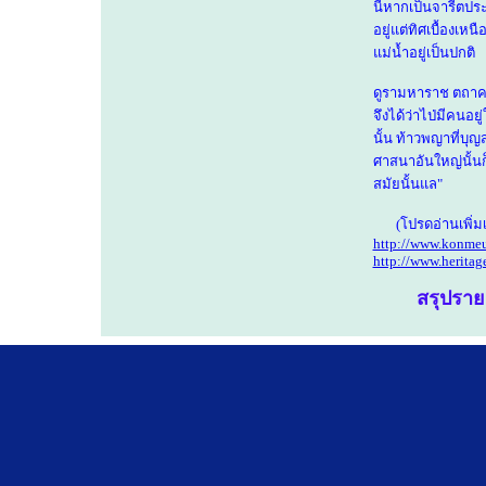
นี้หากเป็นจารีตปร
อยู่แต่ทิศเบื้องเห
แม่น้ำอยู่เป็นปกติ
ดูรามหาราช ตถาค
จึงได้ว่าไป่มีคนอ
นั้น ท้าวพญาที่บุ
ศาสนาอันใหญ่นั้นก
สมัยนั้นแล"
(โปรดอ่านเพิ่มเต
http://www.konme
http://www.heritage
สรุปราย