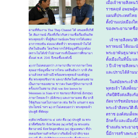
เมื่อเจ้าชายสิงหน
ราชคฤห์ อพยพผู้ค
แผนที่ประเทศไทย เ
ตั้งบ้านแปงเมือง
ของพระยานาคชื่อพ
ตามที่ทีมงาน Thai Thep Channel ได้ เสนอคลิ้ปวิดี
โด สัมภาษณ์ เรื่องที่เกี่ยวกับความเชื่อเรื่องถิ่นเกิด
พระพุทธเจ้า ทั้งผู้สัมภาษณ์และวิทยากรได้แสดง
เจ้าชายสิงหนวัติ
อาการขบขัน ต่อแนวคิดที่ว่า พระพุทธเจ้าไม่ได้
พราหมณ์ ได้แนะนำให
เกิดในอินเดีย โดยวิทยากรให้ข้อมูลที่ไม่ถูกต้อง
พระยาพันธุนาคนาตร
เพราะไม่ได้เข้าไปอ่านสาระที่เป็นผลการศึกษามา
ตั้งแต่ พ.ศ. 2541 จึงขอชี้แจงดังนี้
ตั้งเมืองในที่นั้น 
3 ปี เจ้าชายสิงหน
๑) เราไม่เคยบอกว่า ภาษาบาลีมาจากภาษาไทย
คุณเอาข้อมูลนี้มาจากไหน แต่ยืนยันว่า บาลี เกิด
และปราบได้ล้านน
มาแล้วหลายล้านปี พร้อมพระพุทธเจ้าองค์ปฐม
คือ พระพุทธชินราช และบาลีเกิดในดินแดนสยาม
ในสมัยพระเจ้าสิง
เป็นภาษาของสยาม ชาวตะวันตกรู้จักภาษาบาลี
พุทธเจ้า ได้เสด็จม
ครั้งแรกในสยาม (Pali was first known by
Westerners in Siam-จาก ชมรมบาลีปกรณ์ อังกฤษ)
เกิดปีติจึงส่งเสียง
ภาษาไทยละว้า (มิลักขะ) และภาษามคธ คือ บาลี
ถัดจากรัชสมัยของเ
ใช้คู่กันมาแต่โบราณกาล เช่น จิตใจ แก่นสาร คุณ
ประโยชน์ ฯลฯ ๒) เราไม่เคยบอกว่า พระพุทธเจ้า
พระเจ้าสิงหนวัติ 
ประสูติ ที่พัทลุง
ตราช องค์สมเด็จพ
๓)สังเวชนียสถาน ๔ แห่ง คือ (๑) ประสูติ ณ พระ
อีกครั้ง และเมืองน
ธาตึศรีสมรัก จังหวัดเลย (๒) ตรัสรู้ ณ พระแท่น
ช้างแส่น พระยาอช
ศิลาอาสน์ จังหวัดอุตรดิตถฺ (๓) ปฐมเทศนา ที่ป่า
นี้มีการสร้างพระธ
เขตอภัยทานสำหรับกวางริมฝั่งน้ำ(ป่าสัก) ของ