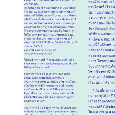
พระฤษี คือ ป่าอิสิปตนมฤคทายวัน คือทับกวาง
พระมังรายนราช โอ
แห่งคอย และ
ส่วนโอรสชื่อไชยนา
(๔) ปรินิพพาน ณ พระแท่นดงรัง อำเภอท่ามะกา
จังหวัดกาญจนบุรี ๓) ศาสตราจารย์ ดร.ชัยยงค์
โยนกนครไชยบุรีรา
พรหมวงศ์ ไม่ได้นำเอกสารโบราณมาจากพัทลุง
จ.ศ.279 (พ.ศ.1460
หรือที่ใด แต่เป็นสือพระเจ้า ๕๐๐ ชาติ-อ้อย ต้นจื
กษัตริย์ของเมืองโย
ปลายหวาน กินนานอร่อย" ของพระเดชพระคุณ
พระธรรมเจดีย์ (ปาน) อาจารย์ใหญ่คนแรกของ
รัชสมัยของเจ้าสิง
โรงเรียนวัดมหรรณพ์ ท่านเขียนขึ้น ในพ.ศ. 2441
วัติ คือ พระยาพัน
ในโอกาสที่รัชกาลที่ 5 ครองราชครบ 29 ปี ตรง
ตามความเชื่อของศาสตราจารย์ ดร.ชัยยงค์
สมเด็จพระสัมมาสั
พรหมวงศ์ จึงได้ตั้งทีมศึกษาวิจัยขึ้น นับถึงเวลานี้
เมืองนี้ก็เปลี่ยนช
เป็นเวลา 24 ปีแล้ว
ยาอชุตราชขอนางปท
ผลการวิจัยเผยแพร่ในเว้ปไชต์
www.buddhabirthplace.com
พระธาตุดอยตุงและพ
โปรดอย่าถูกครอบงำด้วยแนวคิดจากฝรั่ง แล้ว
นราช โอรสของมังรา
อ่านสาระจาก www.buddhabirthplace.com ท่านจะ
ไชยนารายณ์ไปตั้ง
ได้ไม่ถูกอวิชชาครอบงำ
ไชยบุรีราชธานีศรี
ศาสตราจารย์ ดร.ชัยยงค์ พรหใวงศ์ ได้รับ
(พ.ศ.1460)จึงเสีย
ปริญญาเอกทางเทคโนโลยีการศึกษา
ศาสตราจารย์ ระดับ ๑๑ คนที่ ๒ สาขาการศึกษา
เมืองโยนกฯคือ พระอง
สมัยเป็นอาจารย์ที่คณะครุศาสตร์ จุฬาลงกรณ
มหาวิทยาลัย เป็นอาจารย์ที่ปรึกษาชมรมพุทธ
ที่เวียงสี่ทวง พระ
ศึกษา ที่ ดร.นพ. มโนฯ เป็นประธานชมรม เมื่อ
กุมารอายุได้ 16 ป
ครั้งเป็นนิสิตแพทย์ ที่คณะแพทยศาสตร์ จุฬาฯ
เข้าต่อสู้กับพวก
ประมาณ พ.ศ. 2520
พระองค์พังได้กลับ
ศาสตราจารย์ ดร.ชัยยงค์ พรหมวงศ์ปฏิบัติธรรม
มาตั้งแต่ พ.ศ.๒๕๑๘ ในสายธรรมกาย สายหลวง
ใน จ.ศ.299 (พ.ศ.1