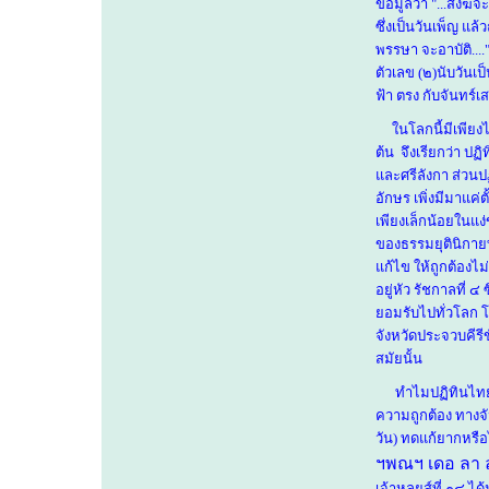
ข้อมูลว่า
"...
สงฆ์จะ
ซึ่งเป็นวันเพ็ญ
แล้ว
พรรษา จะอาบัติ
....
ตัวเลข
(๒)
นับวันเป
ฟ้า ตรง กับจันทร์
ในโลกนี้มีเพียงไม่
ต้น
จึงเรียกว่า ปฏ
และศรีลังกา
ส่วนป
อักษร เพิ่งมีมาแค
เพียงเล็กน้อยในแ
ของธรรมยุตินิกายท
แก้ไข ให้ถูกต้อง
อยู่หัว
รัชกาลที่ ๔ 
ยอมรับไปทั่วโลก 
จังหวัดประจวบคีรี
สมัยนั้น
ทำไมปฏิทินไทย
ความถูกต้อง ทางจัน
วัน
) ทดแก้ยากหรือไ
ฯพณฯ เดอ ลา ล
เจ้าหลุยส์ที่ ๑๔ 