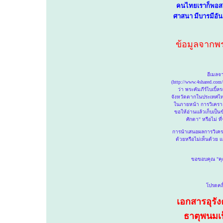
คนไทยเราก็พอสอ
ศาสนา มีบารมีอันเ
ข้
อมูลจากพระ
อีเมลจา
(
http://www.4shared.com
ว่า พระคัมภีร์ไบเบิ้ล
จังหวัดตากในประเทศไทย 
ในภายหน้า การวิเคราะห
ขอให้อ่านแล้วเก็บเป็น
ศักดา" หรือไม่ ท
การนำเสนอผลการวิเคราะห
ด้วยหรือไม่เห็นด้วย 
ขอขอบคุณ "คุณ
โปรดคล
เอกสารอุรัง
ธาตุพนมเป