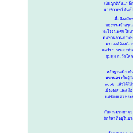
เป็นญาติกัน...
”
อี
นางท้าวเทวี อันเ
เมื่อถึงสมัย
ของพระเจ้าอรุณร
มะโรง นพศก ในหน
ทนทานอานุภาพพระ
พระองค์ต้องต้อง
ต่อว่า
“
...พระอรหั
ชุมนุม ณ วัดโค
หลักฐานเดียวก
มหานคร
เป็นผู
๑๐๐๒ แล้วได้ให้
เมืองอเส และเมือ
แม่ซ้องแม้ว พระ
กับพระบรมธาตุของ
ตักสิลา ก็อยู่ใน