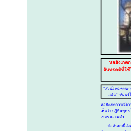
หอสังเกตก
จันทรคติที่ใ
“
สงฆ์ออกพรรษาเมื
แล้วถ้าจันทร์
หอสังเกตการณ์ดาร
เห็นว่า ปฏิทินพุทธ
เขมร และพม่า
ข้อค้นพบนี้ส่งมา