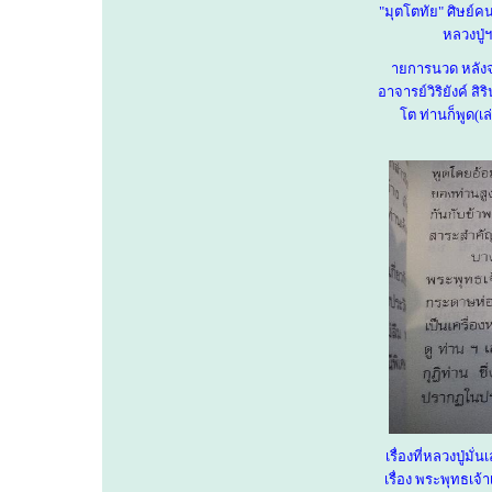
"มุตโตทัย" ศิษย์คน
หลวงปู่ฯ
ายการนวด หลังจา
อาจารย์วิริยังค์ ส
โต ท่านก็พูด(เล
เรื่องที่หลวงปู่มั
เรื่อง พระพุทธเจ้