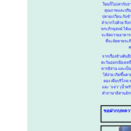
ใหม่ก็ไม่เท่ากับ
คุณภาพและปริมาณ
ปลายเกวียน กับข้า
ลำบากไปด้วย ถึงก
พระภิกษุสงฆ์ ได้
จะจัดถวายอาหารอั
ที่จะจัดหาพระภ
ต
จากเรื่องข้างต้น
ตะวันออกเฉียงเหน
หารอิสาน และเป็
ได้ง่าย เกิดขึ้
ดอง เพื่อบริโภค 
และ "แจ่ว" (น้ำพริ
คำภาษาอิสานอัก
ขอฝากบทคว