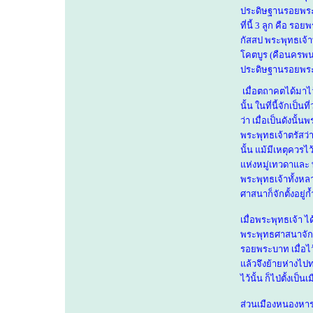
ประดิษฐานรอยพระบ
ที่นี้ 3 ลูก คือ
กัสสป พระพุทธเจ้าท
โคตบูร (คือนครพนม
ประดิษฐานรอยพระบาท
เมื่อตถาคตได้มาไว
นั้น ในที่นี้จักเป็
ว่า เมื่อเป็นดังน
พระพุทธเจ้าตรัสว่า
นั้น แม้มีเหตุควรไ
แห่งหมู่เทวดาและ 
พระพุทธเจ้าทั้งห
ศาสนาก็จักตั้งอยู่ก
เมื่อพระพุทธเจ้า ไ
พระพุทธศาสนาจักตั้
รอยพระบาท เมื่อไว้
แล้วจึงย้ายห่างไ
ไว้นั้น ก็ไป่ตั้งเป็
ส่วนเมืองหนองหาร