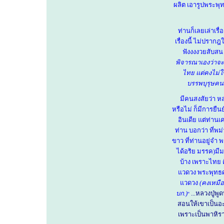
ผลิต เอารูปพระพุท
ท่านก็เลยเล่าเรื
เรื่องนี้ ไม่ปราก
ฟังงงงวยสับสน เม
พิจารณาเองว่าจะ เ
ไทย แต่คงไม่ใช
บรรพบุรุษคน
มีคนสงสัยว่า หลว
หรือไม่ ก็มีการยืน
อินเดีย แต่ท่าน
ท่าน บอกว่า ที่พม่
ขาว ที่ท่านอยู่จำ พ
ได้อริย มรรค)มี
บ้าง เพราะไทย 
แวดวง พระพุทธศ
แวดวง
(คงเหมือ
บก.)
...หลวงปู่พ
"
สอนให้เขาเป็นอ
เพราะเป็นพาหิ