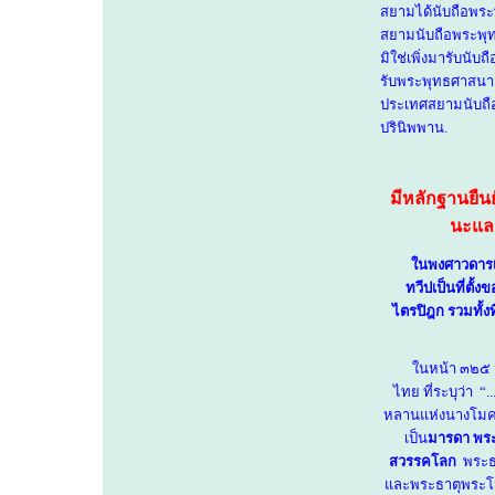
สยามได้นับถือพระ
สยามนับถือพระพุทธ
มิใช่เพิ่งมารับนับ
รับพระพุทธศาสนาจ
ประเทศสยามนับถือ
ปรินิพพาน.
มีหลักฐานยื
นะและ
ในพงศาวดารเห
ทวีปเป็นที่ตั
ไตรปิฎก รวมทั้ง
ในหน้า ๓๒๕ ม
ไทย ที่ระบุว่า
“
.
หลานแห่งนางโมคค
เป็น
มารดา พระ
สวรรคโลก
พระธา
และพระธาตุพระโมค