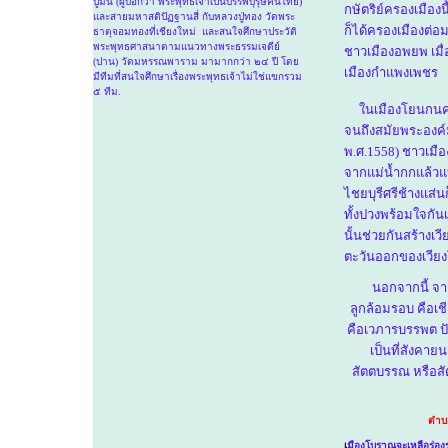
ปู่มั่น (ผู้บอกว่า พระพุทธเจ้าเป็นบรรพบุรุษคนไทย)
กษัตริย์ครองเมือง
และสายมหาสติปัฏฐานสี่ กับหลวงปู่ทอง วัดพระ
ก็ได้ครองเมืองต่อ
ธาตุจอมทองที่เชียงใหม่ และสนใจศึกษาประวัติ
พระพุทธศาสนาตามแนวทางพระธรรมเจดีย์
ชาวเมืองอพยพ เมื่อ
(ปาน) วัดมหรรณพาราม มามากกว่า ๒๔ ปี โดย
เมืองกำแพงเพชร
มีทีมที่สนใจศึกษาเรื่องพระพุทธเจ้าไม่ใช่แขกรวม
๕ ทีม.
ในเมืองโยนกนครรา
จนถึงสมัยพระองค์ม
พ.ศ.1558) ชาวเมือ
จากแม่น้ำกกแล้วแบ
ไชยบุรีศรีช้างแส
ทั้งปวงพร้อมใจกันเ
นั้นช่วยกันสร้างเวี
ตะวันออกของเวียงโ
นอกจากนี้ จากกา
ลูกล้อมรอบ คือเช
คือเวภารบรรพต ปั
เป็นที่สังคาย
สัตตบรรณ หรือสัต
ตำบล
เ
มืองโบราณจะเหลือร่องร