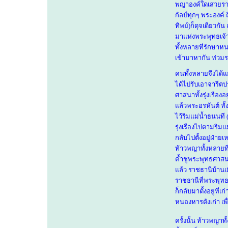
พญาองค์ใดเสวยราช
กัลป์ทุกๆ พระองค์
ทิพย์)ก็ดุจเดียวกัน 
มาแห่งพระพุทธเจ้า
ทั้งหลายที่รักษา
เข้ามาหากัน ท่ว
คนทั้งหลายจึงได้แ
ได้ไปรับเอาจารีต
ศาสนาทั้งรุ่งเรืองอ
แล้วพระอรหันต์ ท
ไว้ริมแม่น้ำธนนที
รุ่งเรืองไปตามริมแม
กลับไปตั้งอยู่ฝ่ายเ
ท้าวพญาทั้งหลายที่
ค้ำชูพระพุทธศาสนา
แล้ว ราชธานีบ้านเมื
ราชธานีที่พระพุทธ
ก็กลับมาตั้งอยู่ที่เก
หนองหารดังเก่า เพ
ครั้งนั้น ท้าวพญาท