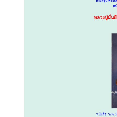
โดยสรุป พระเสน
สม
หลวงปู่มั่น
หนังสือ
"ประวั