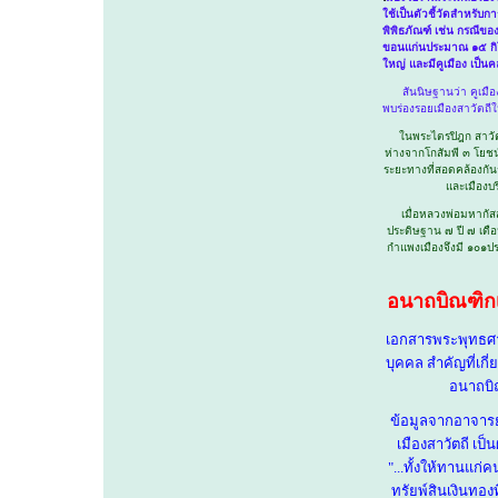
ใช้เป็นตัวชี้วัดสำหรั
พิพิธภัณฑ์ เช่น กรณีขอ
ขอนแก่นประมาณ ๑๕ กิโลเ
ใหญ่ และมีคูเมือง เป็
สันนิษฐานว่า คูเมือ
พบร่องรอยเมืองสาวัตถ
ในพระไตรปิฎก สาวัตถี
ห่างจากโกสัมพี ๓ โยชน
ระยะทางที่สอดคล้องกันระ
และเมืองบ
เมื่อหลวงพ่อมหากัสสป
ประดิษฐาน ๗ ปี ๗ เดือน
กำแพงเมืองจึงมี ๑๐๑ประ
อนาถบิณฑิกเ
เอกสารพระพุทธศาส
บุคคล สำคัญที่เกี
อนาถบิณ
ข้อมูลจากอาจารย
เมืองสาวัตถี เป
"...ทั้งให้ทานแ
ทรัยพ์สินเงินทอง