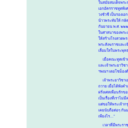
ในสมัยสมเด็จพระนา
เอกอัครราชทูตพิ
วงชัวชี เป็นรองเอ
น้าวพระทัยให้ กษั
กันยายน พ.ศ. ๒๒๒๘
ในศาสนาของพระเป็
ให้สร้างโรงสวดพร
พระสังฆราชและเจ้า
เลื่อมใสในพระพุทธ
เมื่อคณะทูตเข้า
และเจ้าพระยาวิชาเย
ฯพณฯ เดอโชม็องต์
เจ้าพระยาวิชาเ
ถวาย เมื่อได้ฟังคำ
ฝรั่งเศสเพื่อนรัก
เป็นเรื่องที่เราไม่
แต่ขอให้พระเจ้ากรุ
เคยนับถือต่อๆ กั
เพียงไร...."
เวลาที่มีพระราช