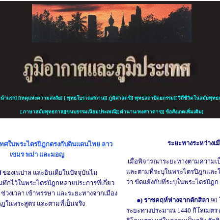
น้าแรก
]
[
เหตุแห่งความสงสัย
]
[
พุทธโบราณสถาน
][
ภูมิศาสตร์
][
พุทธสถาปัตยกรรม
][
วิถีชีวิตในสมัย
พุ
ทธ
[
ภาษาสมัยพุทธกาล
][
ขนบธรรมเนียมประเพณี
][
ตำนาน/
พ
งศาวดาร
][
ข้อสังเกตเพิ่มเติม]
ระยะทางระหว่างเม
เทศในพระไตรปิฎกตรงกับดินแดนไทย ลาว
เขมร พม่า และมอญ
เมื่อ
พิจารณาระยะทางตามความเป็น
และ
ตามที่ระบุในพระไตรปิฎกและใ
ศ
ของเนปาล
และอินเดีย
ในปัจจุบันไม่
ว่า ขัดแย้งกับที่ระบุในพระไตรปิฎก
ันทึกไว้ในพระไตรปิฎกหลายประการที่เกี่ยว
ู ช่วงเวลา เข้าพรรษา และระยะทางจากเมือง
๑) ราชคฤห์ห่างจากตักสิลา
90 
กฏในพระสูตร และตามที่เป็นจริง
ระยะทางประมาณ 1440 กิโลเมตร (