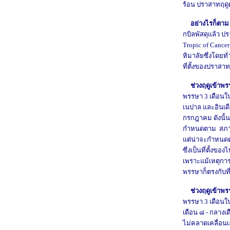
ร้อน ปราสาทฤด
อย่างไรก็ตาม เ
กบิลพัสดุแล้ว ปร
Tropic of Cancer 
หิมาลัยซึ่งโดยทั่
ที่ตั้งของปราสา
ช่วงฤดูเข้าพ
พรรษา 3 เดือนใ
เนปาล และอินเด
กรกฎาคม ดังนั้
กำหนดตาม สภาพ 
แต่น่าจะกำหนดต
ซึ่งเป็นที่ตั้งข
เพราะแม้เหตุการ
พรรษาก็ตรงกับที่
ช่วงฤดูเข้าพ
พรรษา 3 เดือนใ
เดือน ๘ - กลางเ
ไม่คลาดเคลื่อน