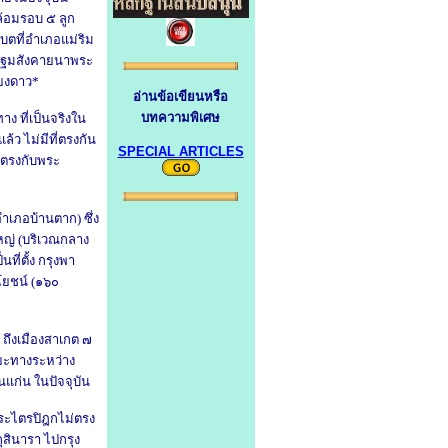
ล้อมรอบ ๕ ลูก
รบตที่อำเภอแม่ริม
ี่ปฐมสังคายนาพระ
ียงดาว*
อ่านข้อเขียนหรือ
บทความพิเศษ
 ที่เป็นจริงใน
แล้ว
ไม่มีที่ตรงกัน
SPECIAL ARTICLES
่ตรงกับพระ
ำเภอบ้านตาก) ซึ่ง
ใหญ่ (บริเวณกลาง
ที่ตั้ง
กรุงพา
ยชน์ (๑๖๐
ี ถึงเมืองสาเกต ๗
ะยะทางระหว่าง
อนแก่น
ในปัจจุบัน
ระไตรปิฎกไม่ตรง
สินารา ไปกรุง