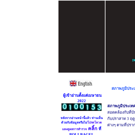
[
ห
สภาพภู
มิ
ประ
ผู้เข้าอ่านตั้งแต่เมษายน
2022
สภาพภู
มิ
ประเท
สอดคล้องกับที่บ
หลังจากอ่านหน้านี้แล้ว ท่านเห็น
กับปราสาท 3 ฤด
ด้วยกับข้อมูลหรือไม่
โปรดโหวต
ต่างๆ ตามที่ปรา
คลิ้ก
ที่
และดูผลการสำรวจ
POLLBAGEL