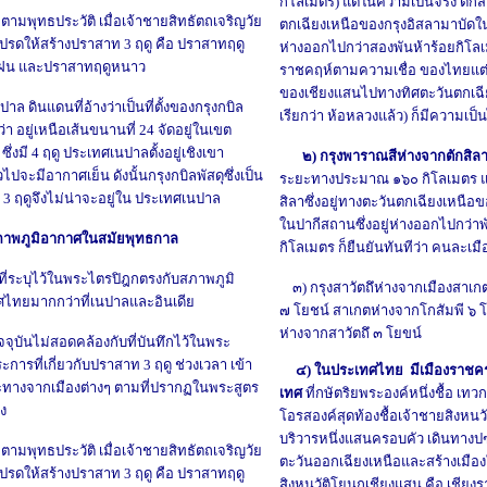
กิโลเมตร) แต่ในความเป็นจริง ตักสิ
ู
ตามพุทธประวัติ เมื่อเจ้าชายสิทธัตถเจริญวัย
ตกเฉียงเหนือของกรุงอิสลามาบัดในป
ปรดให้สร้างปราสาท 3 ฤดู คือ ปราสาทฤดู
ห่างออกไปกว่าสองพันห้าร้อยกิโลเม
ูฝน และปราสาทฤดูหนาว
ราชคฤห์ตามความเชื่อ ของไทยแต่เด
ของเชียงแสนไปทางทิศตะวันตกเฉียง
นปาล
ดินแดนที่อ้างว่าเป็นที่ตั้งของกรุงกบิล
เรียกว่า ห้อหลวงแล้ว) ก็มีความเป
่า อยู่เหนือเส้นขนานที่ 24 จัดอยู่ในเขต
ซึ่งมี 4 ฤดู ประเทศเนปาลตั้งอยู่เชิงเขา
๒) กรุงพาราณสีห่างจากตักสิล
วไปจะมีอากาศเย็น ดังนั้นกรุงกบิลพัสดุซึ่งเป็น
ระยะทางประมาณ ๑๖๐ กิโลเมตร แต่
ท 3 ฤดูจึงไม่น่าจะอยู่ใน ประเทศเนปาล
สิลาซึ่งอยู่ทางตะวันตกเฉียงเหนือข
ในปากีสถานซึ่งอยู่ห่างออกไปกว่าพ
าพภูมิอากาศในสมัยพุทธกาล
กิโลเมตร ก็ยืนยันทันทีว่า คนละเม
ที่ระบุไว้ในพระไตรปิฎกตรงกับสภาพภูมิ
๓) กรุงสาวัตถึห่างจากเมืองสาเกต 
ไทยมากกว่าที่เนปาลและอินเดีย
๗ โยชน์ สาเกตห่างจากโกสัมพี ๖ โ
ห่างจากสาวัตถึ ๓ โยขน์
บันไม่สอดคล้องกับที่บันทึกไว้ในพระ
ระการ
ที่
เกี่ยวกับปราสาท 3 ฤดู ช่วงเวลา เข้า
๔) ในประเทศไทย มีเมืองราชคร
างจากเมืองต่างๆ ตามที่ปรากฏในพระสูตร
เทศ
ที่กษัตริยพระองค์หนึ่งชื้อ เท
ิง
โอรสองค์สุดท้องชื้อเจ้าชายสิงหนวั
บริวารหนึ่งแสนครอบคัว เดินทางป
ู
ตามพุทธประวัติ เมื่อเจ้าชายสิทธัตถเจริญวัย
ตะวันออกเฉียงเหนือและสร้างเมือ
ปรดให้สร้างปราสาท 3 ฤดู คือ ปราสาทฤดู
สิงหนวัติโยนกเชียงแสน คือ เชียงร