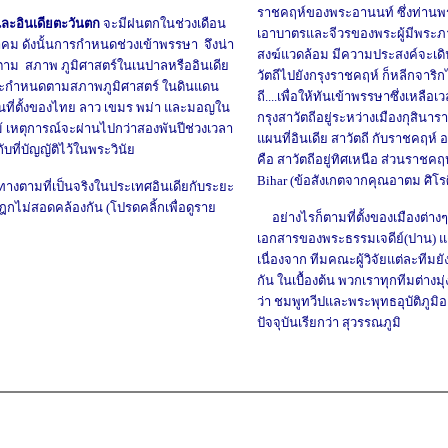
ราชคฤห์ของพระอานนท์ ซึ่ง
ท่านพ
ะอินเดียตะวันตก
จะมีฝนตกในช่วงเดือน
เอาบาตรและจีวรของพระผู้มีพระภา
คม ดังนั้นการกำหนดช่วงเข้าพรรษา จึงน่า
สงฆ์แวดล้อม มีความประสงค์จะเดิ
าม สภาพ ภูมิศาสตร์ในเนปาลหรืออินเดีย
วัตถีไปยังกรุงราชคฤห์ ก็หลีกจาริ
าจะกำหนดตามสภาพภูมิศาสตร์ ในดินแดน
ถี....เพื่อให้ทันเข้าพรรษาซึ่งเหลือเว
็นที่ตั้งของไทย
ลาว
เขมร พม่า
แ
ละ
มอญใน
กรุงสาวัตถีอยู่ระหว่างเมืองกุสินา
้
เหตุการณ์จะผ่านไปกว่าสองพันปีช่วงเวลา
แผนที่อินเดีย
สาวัตถี กับราชคฤห์ 
บที่บัญญัติไว้ในพระวินัย
คือ สาวัตถีอยู่ทิศเหนือ ส่วนราชคฤห์อ
Bihar
(ข้อสังเกตจากคุณอาตม ศิโรศิ
างตามที่เป็นจริงในประเทศอินเดียกับระยะ
ฎกไม่สอดคล้องกัน
(โปรดคลิ้กเพื่อดูราย
อย่างไรก็ตามที่ตั้งของเมืองต่าง
เอกสารของพระธรรมเจดีย์(ปาน) แต่ย
เนื่องจาก ทีมคณะผู้วิจัย
แ
ต่ละทีมยัง
กัน ในเบื้องต้น พวกเราทุกทีมต่างมุ่
ว่า ชมพูทวีปและพระพุทธอุบัติภูมิอย
ปัจจุบันเรียกว่า สุวรรณภูมิ