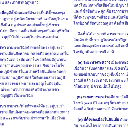
ูฝน และปราสาทฤดูหนาว
นครไทยเทศ หรือเชียงใหม่มีภูเขา
และที่ซ้ำชื่อกัน ๑ ลูก คือ เวภารบร
มื่อ
ดูที่ตั้งดินแดนที่อ้างว่าเป็นที่ตั้งของกรุง
ที่ตั้งพระพุทธบาทสี่รอย และเป็นท
ากฏว่า อยู่เหนือเส้นขนานที่ 24 จัดอยู่ในเขต
ไตรปิฎกที่สัตตบรรณคูหา คือถ้ำเช
ซึ่งมี 4 ฤดู ประเทศเนปาลตั้งอยู่เชิงเขา
วไปจะมีอากาศเย็น ดังนั้นกรุงกบิลพัสดุซึ่งเป็น
จึงเห็นได้ว่า หากพิจารณาระยะทาง
ท 3 ฤดูจึงไม่น่าจะอยู่ใน ประเทศเนปาล
อินเดีย กับที่ปรากฏในพระไตรปิฏก
เลยแม้แต่จุดเดียว
แต่
มรเมืองไทยที
รรษา
ตามพระวินัยกำหนดให้พระอยู่ประจำ
ไตรปิฎกมีหลายกรณี อาทิ
นช่วงเดือนสิงหาคม-กลางเดือนตุลาคม แต่ใน
ียตะวันตก จะมีฝนตกในช่วงเดือนมิถุนายน-
(๑)
ระยะทาง
ระหว่าง
เมืองตาก(อ
นการกำหนดช่วงเข้าพรรษา จึงน่าจะไม่ใช่
เชื่อกันว่า เป็นตักสิลา และเชิงเขา
ภูมิศาสตร์ในเนปาลหรืออินเดียตะวันตก
ดง ของอำเภอปากช่อง) ซึ่งเชื่อว่า เป็น
ามสภาพภูมิศาสตร์ ในดินแดนสุวรรณภูมิ
ราณสี แล้ว ระยะทางประมาณ
๑๐ โ
องไทย ลาว เขมร พม่า และมอญ ในปัจจุบัน
กิโลเมตร)
มีความเป็นไปได้สูง
ณ์จะผ่านไปกว่าสองพันปีช่วงเวลาเข้า
บัญญัติไว้ในพระวินัย
(๒) ระยะทางระหว่างเ
มืองสาวัตถ
โยชน์ (๑๑๘ กิโลเมตร) ก็ตรงกับร
รรษา
ตามพระวินัยกำหนดให้พระอยู่ประจำ
ร้อยเอ็ด กับตำบลสาวะถี จังหวัดข
นช่วงเดือนสิงหาคม-กลางเดือนตุลาคม (กลาง
ดือน ๑๑)
ตรงกับช่วงเข้าพรรษาในเมืองไทย
(๓) ที่ตั้งของเมืองในอินเดีย
กับพ
เลย
กัน จะเห็นได้จากการเดินทางจากกุ