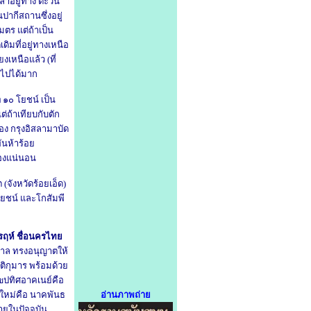
ลาอยู่ทาง ตะวัน
ากีสถานซึ่งอยู่
ตร แต่ถ้าเป็น
ิมที่อยู่ทางเหนือ
เหนือแล้ว (ที่
็นไปได้มาก
า
๑๐ โยชน์ เป็น
ถ้าเทียบกับตัก
อง กรุงอิสลามาบัด
ันห้าร้อย
ืองแน่นอน
(จังหวัดร้อยเอ็ด)
ยชน์ และโกสัมพี
ฤห์ ชื่อนครไทย
วกาล ทรงอนุญาตให้
ติกุมาร พร้อมด้วย
ฃปทิศอาคเนย์คือ
งใหม่คือ นาคพันธ
อ่านภาพถ่าย
ายในปัจจุบัน