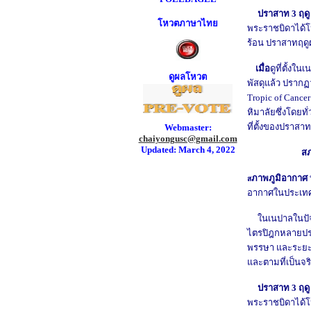
ปราสาท 3 ฤด
โหวตภาษาไทย
พระราชบิดาได้โ
ร้อน ปราสาทฤด
เมื่อ
ดูที่ตั้ง
ในเ
ดูผลโหวต
พัสดุแล้ว ปรากฏว
Tropic of Cancer 
หิมาลัยซึ่งโดยทั่
ที่ตั้งของปราสา
Webmaster:
chaiyongusc@gmail.com
Updated: March 4, 2022
สภ
ภาพภู
มิ
อากาศ
ส
อากาศในประเทศ
ในเนปาลในปัจจุ
ไตรปิฎกหลายป
พรรษา และระยะท
และตามที่เป็นจร
ปราสาท 3 ฤด
พระราชบิดาได้โ