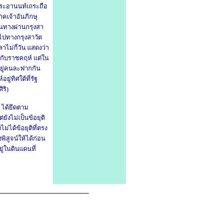
ระอานนท์เถระถือ
คเจ้าอันภิกษุ
นทางผ่านกรุงสา
กไปทางกรุงสาวัต
ลาไม่กี่วัน
แสดงว่า
รากับราชคฤห์ แต่ใน
อยู่คนละฟากกัน
ยู่ทิศใต้ที่รัฐ
ริ)
ๆ ได้ยึดตาม
ังไม่เป็นข้อยุติ
ไม่ได้ข้อยุติที่ตรง
งพิสูจน์ให้ได้ก่อน
ู่ในดินแดนที่