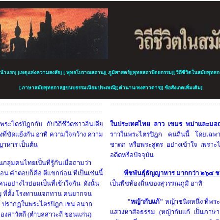
น้าแรก
]
[
เหตุแห่งความสงสัย
]
[
พุทธโบราณสถาน
][
ภูมิศาสตร์
][
พุทธสถาปัตยกรรม
][
วิถีชีวิตในสมัย
พุ
ทธก
[
ภาษาสมัยพุทธกาล
][
ขนบธรรมเนียมประเพณี
][
ตำนาน/
พ
งศาวดาร
][
ข้อสังเกตเพิ่มเติม]
น พระไตรปิฎกกับ
กับวิถีชีวิตชาว
อินเดีย
ในประเทศไทย ลาว เขมร พม่าและม
งที่ขัดแย้งกัน อาทิ ความใจกว้าง ความ
ราวในพระไตรปิฎก คนถิ่นนี้ โดยเฉพา
ญญาหาร เป็นต้น
ชาดก หรือพระสูตร อย่างเข้าใจ เพราะไม
อดีตหรือปัจจุบัน
นกลุ่มคนไทยเป็นที่รู้กันเมื่อถามว่า
 คำตอบก็คือ ตีแขกก่อน ที่เป็นเช่นนี้
พืชพันธุ์ธัญญาหาร
มากกว่า ๒๖๔ ช
นคน
อย่างไรย่อมเป็นที่เข้าใจกัน
ดังนั้น
เป็นพืชท้องถิ่นของสุวรรณภูมิ อาทิ
 บุญ ที่ตั้ง โรงทานแจกทาน คนยากจน
"หญ้ากับแก้"
หญ้าชนิดหนึ่ง ที่พร
์ ปรากฏในพระไตรปิฎก เช่น
อนาถ
แสวงหาสัจธรรม (หญ้ากับแก้ เป็นภาษา
มืองสาวัตถี (ตำบลสาวะถี ขอนแก่น)