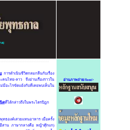
าล
]
อญ
การดำเนินชีวิตกลมกลืนกับเรื่อง
ะคนไทย-ลาว จึงอ่านเรื่องราวใน
อ่านภาพถ่าย/font>
่มีอะไรขัดแย้งกับที่เคยพบเห็นใน
นิด
ที่ได้กล่าวถึงในพระไตรปิฎก
ะพุทธองค์เสวยแทนอาหาร เมื่อครั้ง
อีสาน ภาษากลางคือ หญ้าตุ๊กแก)