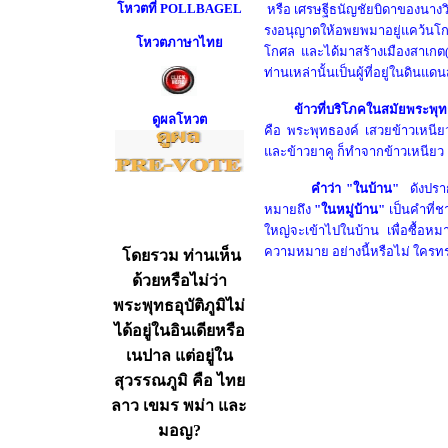
โหวตที่ POLLBAGEL
หรือ
เศรษฐี
ธนัญ
ชัย
บิดา
ของนางว
รงอนุญาตให้อพยพมาอยู่แคว้น
โหวตภาษาไทย
โกศล และได้มาสร้าง
เมืองสาเกต
ท่านเหล่านั้น
เป็น
ผู้
ที่อยู่ในดินแด
ข้าวที่บริโภคในสมัยพระพุ
ดูผลโหวต
คือ พระพุทธองค์ เสวยข้าวเหนี
และข้าวยาคู
ก็ทำจากข้าวเหนียว
คำว่า "ในบ้าน"
ดังปรา
หมายถึง
"ในหมู่บ้าน"
เป็นคำที่ชา
ใหญ่จะเข้าไปในบ้าน เพื่อซื้อหม
ความหมาย อย่างนี้หรือไม่ ใคร
โดยรวม ท่านเห็น
ด้วยหรือไม่ว่า
พระพุทธอุบัติภูมิไม่
ได้อยู่ในอินเดียหรือ
เนปาล แต่อยู่ใน
สุวรรณภูมิ คือ ไทย
ลาว เขมร พม่า และ
มอญ
?