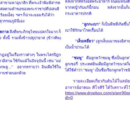
หลังจากที่ทรงอดพระยาหาร จนผมหนังติดก
ิสาขา
มหาอุบาสิก
ที่
พระเจ้าพิมพิสารท
จากหญ้ากับแก้นี้ก่อน หลังจากนั้น
โกศลตามคำขอของพระราชาปทีปเสนธิ
กระยาหารปรกติ
(ร้อยเอ็ด)
ฯลฯ ก็น่าจะยอมรับได้ว่า
นสุวรรณภูมิ
นี่เอง
"ลูกกะเบา
"
ก็เป็นพืชที่เกิดข
เบาใช้รักษาโรคเรื้อนได้
ทธกาล
สิ่งที่พระภิกษุไทยแปลกใจมาก ก็
ยว
ทั้งนี้ รวมทั้งข้าวปธุปายาส
(
ข้าวทิพ
)
"เล็บเหยี่ยว"
(ลูกเล็บแมวของอิสา
เป็นน้ำปานะได้
กฎอยู่ในเรื่องราวต่างๆ ในพระไตรปิฎก
"ชมพู"
คือลูกหว้าชมพู ซึ่งเป็นลู
วอิสาน ใช้กันแม้ในปัจจุบันนี้ เช่น "แม่
ลูกเชอรี่ ประเทศอินเดียมีลูกหว้าขนาดใ
ากพลู...." อยากทราบว่า อินเดียใช้ใน
ได้ใช้คำว่า "ชมพู" เป็นชื่อเรียกลูกหว้าชน
ทราบช่วยบอกด้วย
ร
ายละเอียดเกี่ยวกับต้นไม้ในสมั
อาจารย์อาตมะ ศิโรศิริ ได้วิเคราะห์ไว
https://www.dropbox.com/s/anr90q
dl=0