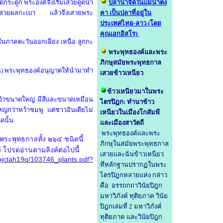
ระดูก พระองค์จึงเริ่มเสวยดูดน้ำ
ปลาน้ำจืดในแม่น้ำตง
ก็เสวยผลกะเบา แล้วจึงเสวยพระ
คา เป็นปลาที่อยู่ใน
ประเทศไทย-ลาว (โดย
คุณเอกอิสโร)
ึ้นในภาคตะวันออกเฉียง เหนือ ลูกกะ
พระพุทธองค์และพระ
ภิกษุสมัยพระพุทธกาล
น) พระพุทธองค์อนุญาตให้นำมาทำ
เสวยข้าวเหนียว
ข้าวเหนียวมาในพระ
กหว้าขนาดใหญ่ มีสีและขนาดเหมือน
ไตรปิฎก
:
ทำนาข้าว
หญ่กว่าหว้าชมพู
แต่ชาวอินเดียไม่
เหนียวในเมืองโกสัมพี
ิดนั้น
และเมืองสาวัตถี
พระพุทธองค์และพระ
ยพระพุทธกาลทั้ง ๒๖๔ ชนิดนี้
ภิกษุในสมัยพระพุทธกาล
้ โปรดอ่านตามลิงค์ต่อไปนี้
เสวยและฉันข้าวเหนียว
pjctah19q/103746_plants.pdf?
ทีหลักฐานปรากฏในพระ
ไตรปิฎกหลายแห่ง กล่าว
คือ
อรรถกถาวินัยปิฎก
มหาวิภังค์ ทุติยภาค
วินัย
ปิฎกเล่มที่ 2 มหาวิภังค์
ทุติยภาค
และ
วินัยปิฎก