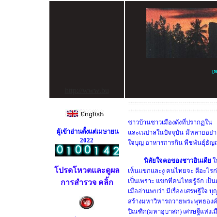
[
ห
http://www.bu
ชาวบ้านชาวเมืองดังที่ปรากฏใ
ผู้เข้าอ่านตั้งแต่เมษายน
และเนปาลในปัจจุบัน
มีหลายอย่า
2022
ใจบุญ อาหารการกิน พืชพันธุ์ธั
นิสัยใจคอของชาวอินเดีย
ใ
โปรดโหวตและดูผล
เห็นแขกและงู คนไทยจะ ตีอะไรก่อน
เป็นเพราะ แขกที่คนไทยรู้จัก เป็
การสำรวจ คลิ้ก
เมื่ออ่านพบว่า มีเรื่อง เศรษฐีใจ
สร้างมหาวิหารถวายพระพุทธองค
ปิณฑิก(มหาอุบาสก) เศรษฐี
แห่งเ